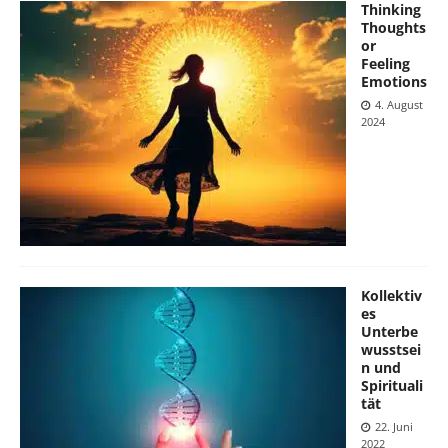
Thinking
Thoughts
or
Feeling
Emotions
4. August
2024
Kollektiv
es
Unterbe
wusstsei
n und
Spirituali
tät
22. Juni
2022