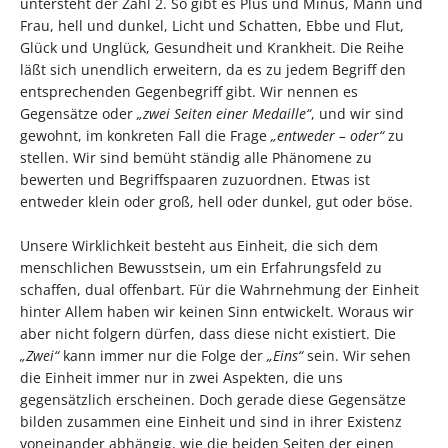
untersteht der Zahl 2. So gibt es Plus und Minus, Mann und
Frau, hell und dunkel, Licht und Schatten, Ebbe und Flut,
Glück und Unglück, Gesundheit und Krankheit. Die Reihe
läßt sich unendlich erweitern, da es zu jedem Begriff den
entsprechenden Gegenbegriff gibt. Wir nennen es
Gegensätze oder
„zwei Seiten einer Medaille“
, und wir sind
gewohnt, im konkreten Fall die Frage
„entweder – oder“
zu
stellen. Wir sind bemüht ständig alle Phänomene zu
bewerten und Begriffspaaren zuzuordnen. Etwas ist
entweder klein oder groß, hell oder dunkel, gut oder böse.
Unsere Wirklichkeit besteht aus Einheit, die sich dem
menschlichen Bewusstsein, um ein Erfahrungsfeld zu
schaffen, dual offenbart. Für die Wahrnehmung der Einheit
hinter Allem haben wir keinen Sinn entwickelt. Woraus wir
aber nicht folgern dürfen, dass diese nicht existiert. Die
„Zwei“
kann immer nur die Folge der
„Eins“
sein. Wir sehen
die Einheit immer nur in zwei Aspekten, die uns
gegensätzlich erscheinen. Doch gerade diese Gegensätze
bilden zusammen eine Einheit und sind in ihrer Existenz
voneinander abhängig, wie die beiden Seiten der einen