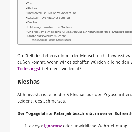
Tod
Kleshas
Kontrollverlust – Die Angst vor dem Tod
Loslassen – Die Angst vor dem Tod
Der Atem
Erfahrungen machen und Mut haben
Und vielleicht geht es dann für viele von uns gar nicht wirklich um die Angst zu ster
um die Angst wirklich zu leben?
Weiterführende Themen auf Spirit Online
Großteil des Lebens nimmt der Mensch nicht bewusst war
außen kommt. Wenn wir es schaffen würden alleine den W
Todesangst
befreien…vielleicht?
Kleshas
Abhinivesha ist eine der 5 Kleshas aus den Yogaschriften
Leidens, des Schmerzes.
Der Yogagelehrte Patanjali beschreibt in seinen Sutren 5
avidya:
Ignoranz
oder unwirkliche Wahrnehmung