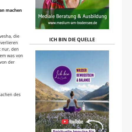
 man machen
vesha, die
ICH BIN DIE QUELLE
verlieren
 nur, den
dem was von
von der
rsachen des