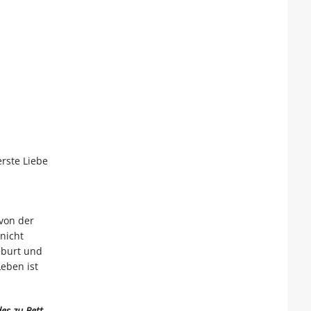
rste Liebe
von der
nicht
eburt und
eben ist
es zu Bett