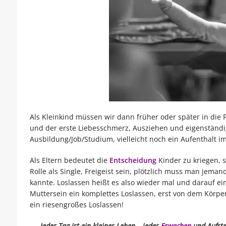
Als Kleinkind müssen wir dann früher oder später in die
und der erste Liebesschmerz, Ausziehen und eigenständ
Ausbildung/Job/Studium, vielleicht noch ein Aufenthalt 
Als Eltern bedeutet die
Entscheidung
Kinder zu kriegen, 
Rolle als Single, Freigeist sein, plötzlich muss man jem
kannte. Loslassen heißt es also wieder mal und darauf e
Muttersein ein komplettes Loslassen, erst von dem Körpe
ein riesengroßes Loslassen!
„Jeder Tag ist ein kleines Leben – jedes
Erwachen
und Aufste