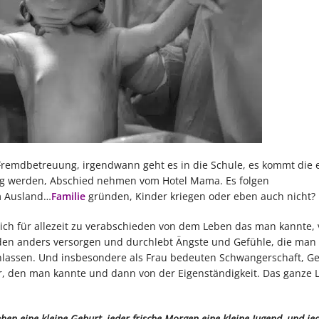
 Fremdbetreuung, irgendwann geht es in die Schule, es kommt die e
ig werden, Abschied nehmen vom Hotel Mama. Es folgen
im Ausland…
Familie
gründen, Kinder kriegen oder eben auch nicht?
sich für allezeit zu verabschieden von dem Leben das man kannte, 
anden anders versorgen und durchlebt Ängste und Gefühle, die man 
inlassen. Und insbesondere als Frau bedeuten Schwangerschaft, G
r, den man kannte und dann von der Eigenständigkeit. Das ganze L
hen eine kleine Geburt, jeder frische Morgen eine kleine Jugend, und jed