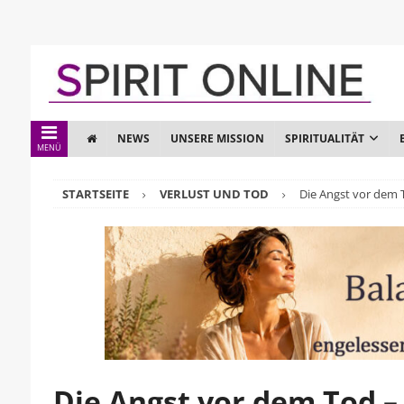
NEWS
UNSERE MISSION
SPIRITUALITÄT
MENÜ
STARTSEITE
VERLUST UND TOD
Die Angst vor dem 
Die Angst vor dem Tod –