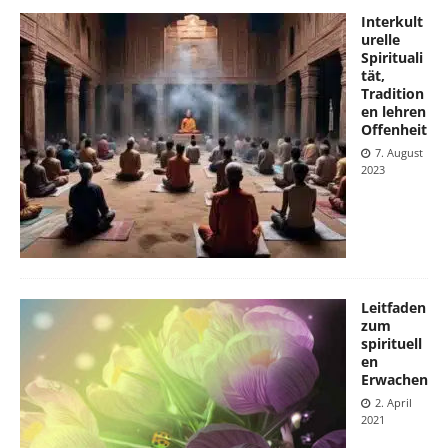
Interkult
urelle
Spirituali
tät,
Tradition
en lehren
Offenheit
7. August
2023
Leitfaden
zum
spirituell
en
Erwachen
2. April
2021