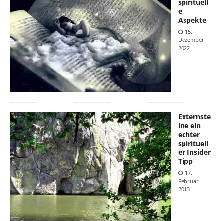
spirituell
e
Aspekte
15.
Dezember
2022
Externste
ine ein
echter
spirituell
er Insider
Tipp
17.
Februar
2013