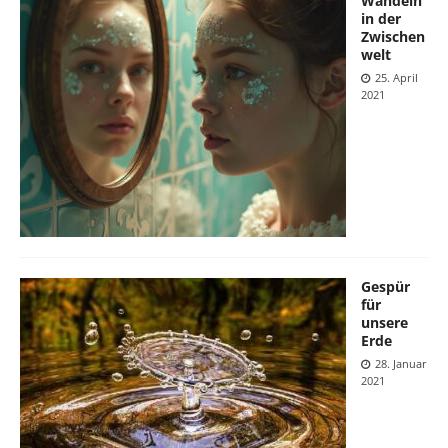
Wandeln
in der
Zwischen
welt
25. April
2021
Gespür
für
unsere
Erde
28. Januar
2021