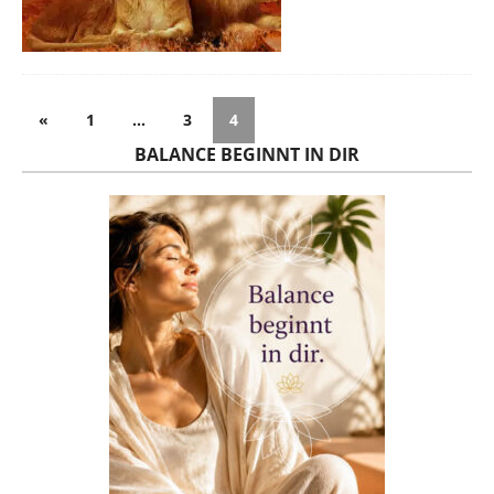
«
1
…
3
4
BALANCE BEGINNT IN DIR