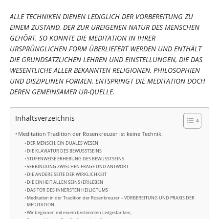
ALLE TECHNIKEN DIENEN LEDIGLICH DER VORBEREITUNG ZU
EINEM ZUSTAND, DER ZUR UREIGENEN NATUR DES MENSCHEN
GEHÖRT. SO KONNTE DIE MEDITATION IN IHRER
URSPRÜNGLICHEN FORM ÜBERLIEFERT WERDEN UND ENTHÄLT
DIE GRUNDSÄTZLICHEN LEHREN UND EINSTELLUNGEN, DIE DAS
WESENTLICHE ALLER BEKANNTEN RELIGIONEN, PHILOSOPHIEN
UND DISZIPLINEN FORMEN, ENTSPRINGT DIE MEDITATION DOCH
DEREN GEMEINSAMER UR-QUELLE.
Inhaltsverzeichnis
Meditation Tradition der Rosenkreuzer ist keine Technik.
DER MENSCH, EIN DUALES WESEN
DIE KLAVIATUR DES BEWUSSTSEINS
STUFENWEISE ERHEBUNG DES BEWUSSTSEINS
VERBINDUNG ZWISCHEN FRAGE UND ANTWORT
DIE ANDERE SEITE DER WIRKLICHKEIT
DIE EINHEIT ALLEN SEINS (ER)LEBEN
DAS TOR DES INNERSTEN HEILIGTUMS
Meditation in der Tradition der Rosenkreuzer – VORBEREITUNG UND PRAXIS DER
MEDITATION
Wir beginnen mit einem bestimmten Leitgedanken,