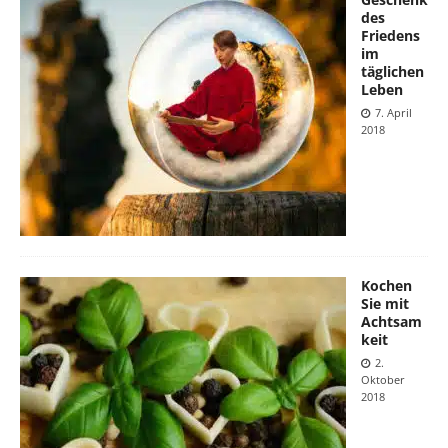
des
Friedens
im
täglichen
Leben
7. April
2018
Kochen
Sie mit
Achtsam
keit
2.
Oktober
2018