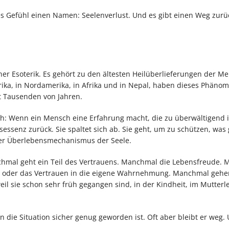
ses Gefühl einen Namen: Seelenverlust. Und es gibt einen Weg zurü
er Esoterik. Es gehört zu den ältesten Heilüberlieferungen der Me
rika, in Nordamerika, in Afrika und in Nepal, haben dieses Phäno
t Tausenden von Jahren.
ch: Wenn ein Mensch eine Erfahrung macht, die zu überwältigend i
ensessenz zurück. Sie spaltet sich ab. Sie geht, um zu schützen, was
cher Überlebensmechanismus der Seele.
nchmal geht ein Teil des Vertrauens. Manchmal die Lebensfreude.
ität, oder das Vertrauen in die eigene Wahrnehmung. Manchmal gehe
weil sie schon sehr früh gegangen sind, in der Kindheit, im Mutterl
 die Situation sicher genug geworden ist. Oft aber bleibt er weg.