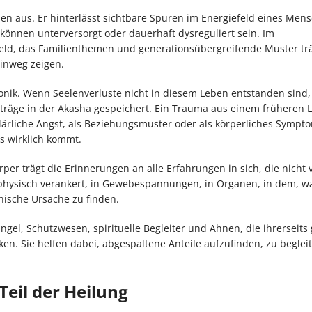
eben aus. Er hinterlässt sichtbare Spuren im Energiefeld eines Mens
önnen unterversorgt oder dauerhaft dysreguliert sein. Im
feld, das Familienthemen und generationsübergreifende Muster tr
inweg zeigen.
nik. Wenn Seelenverluste nicht in diesem Leben entstanden sind,
nträge in der Akasha gespeichert. Ein Trauma aus einem früheren 
lärliche Angst, als Beziehungsmuster oder als körperliches Sympt
s wirklich kommt.
rper trägt die Erinnerungen an alle Erfahrungen in sich, die nicht 
 physisch verankert, in Gewebespannungen, in Organen, in dem, wa
nische Ursache zu finden.
Engel, Schutzwesen, spirituelle Begleiter und Ahnen, die ihrerseits 
en. Sie helfen dabei, abgespaltene Anteile aufzufinden, zu beglei
Teil der Heilung