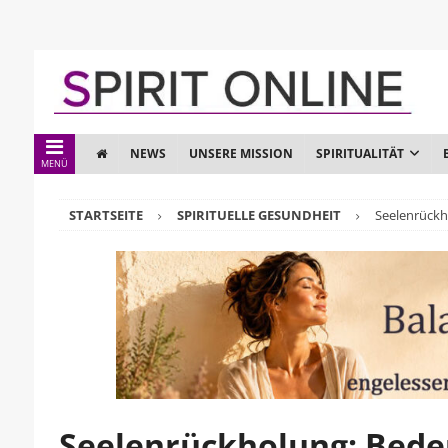
NEWS
UNSERE MISSION
SPIRITUALITÄT
MENÜ
STARTSEITE
SPIRITUELLE GESUNDHEIT
Seelenrückh
Seelenrückholung: Bede