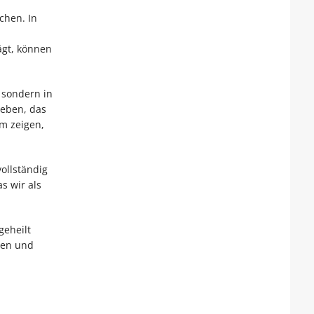
chen. In
ägt, können
 sondern in
Leben, das
om zeigen,
vollständig
s wir als
geheilt
ten und