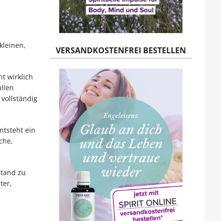
kleinen,
VERSANDKOSTENFREI BESTELLEN
t wirklich
üllen
 vollständig
ntsteht ein
che,
stand zu
ter,