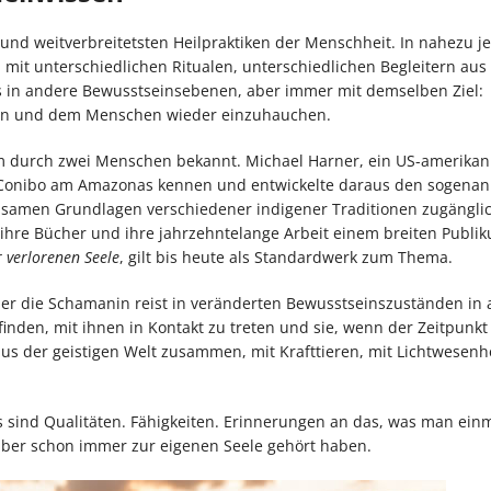
und weitverbreitetsten Heilpraktiken der Menschheit. In nahezu j
, mit unterschiedlichen Ritualen, unterschiedlichen Begleitern aus
s in andere Bewusstseinsebenen, aber immer mit demselben Ziel:
gen und dem Menschen wieder einzuhauchen.
m durch zwei Menschen bekannt. Michael Harner, ein US-amerikan
n Conibo am Amazonas kennen und entwickelte daraus den sogena
nsamen Grundlagen verschiedener indigener Traditionen zugängli
ihre Bücher und ihre jahrzehntelange Arbeit einem breiten Publi
 verlorenen Seele
, gilt bis heute als Standardwerk zum Thema.
der die Schamanin reist in veränderten Bewusstseinszuständen in
inden, mit ihnen in Kontakt zu treten und sie, wenn der Zeitpunkt
aus der geistigen Welt zusammen, mit Krafttieren, mit Lichtwesenh
s sind Qualitäten. Fähigkeiten. Erinnerungen an das, was man einm
ber schon immer zur eigenen Seele gehört haben.