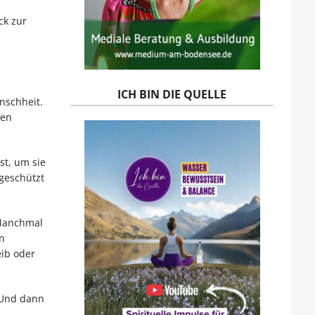
ck zur
ICH BIN DIE QUELLE
nschheit.
men
st, um sie
 geschützt
 Manchmal
n
eib oder
 Und dann