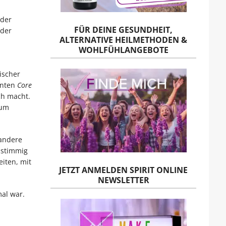
eder
FÜR DEINE GESUNDHEIT,
 der
ALTERNATIVE HEILMETHODEN &
WOHLFÜHLANGEBOTE
ischer
nnten
Core
ch macht.
kum
 andere
 stimmig
eiten, mit
JETZT ANMELDEN SPIRIT ONLINE
NEWSLETTER
al war.