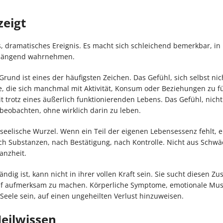
zeigt
es, dramatisches Ereignis. Es macht sich schleichend bemerkbar, in 
menhängend wahrnehmen.
nd ist eines der häufigsten Zeichen. Das Gefühl, sich selbst nich
re, die sich manchmal mit Aktivität, Konsum oder Beziehungen zu f
it trotz eines äußerlich funktionierenden Lebens. Das Gefühl, nicht
beobachten, ohne wirklich darin zu leben.
eelische Wurzel. Wenn ein Teil der eigenen Lebensessenz fehlt, e
h Substanzen, nach Bestätigung, nach Kontrolle. Nicht aus Schwä
anzheit.
ndig ist, kann nicht in ihrer vollen Kraft sein. Sie sucht diesen Zu
uf aufmerksam zu machen. Körperliche Symptome, emotionale Mus
eele sein, auf einen ungeheilten Verlust hinzuweisen.
Heilwissen