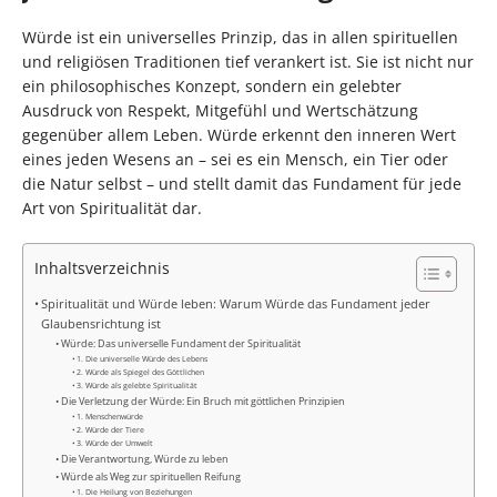
Würde ist ein universelles Prinzip, das in allen spirituellen
und religiösen Traditionen tief verankert ist. Sie ist nicht nur
ein philosophisches Konzept, sondern ein gelebter
Ausdruck von Respekt, Mitgefühl und Wertschätzung
gegenüber allem Leben. Würde erkennt den inneren Wert
eines jeden Wesens an – sei es ein Mensch, ein Tier oder
die Natur selbst – und stellt damit das Fundament für jede
Art von Spiritualität dar.
Inhaltsverzeichnis
Spiritualität und Würde leben: Warum Würde das Fundament jeder
Glaubensrichtung ist
Würde: Das universelle Fundament der Spiritualität
1. Die universelle Würde des Lebens
2. Würde als Spiegel des Göttlichen
3. Würde als gelebte Spiritualität
Die Verletzung der Würde: Ein Bruch mit göttlichen Prinzipien
1. Menschenwürde
2. Würde der Tiere
3. Würde der Umwelt
Die Verantwortung, Würde zu leben
Würde als Weg zur spirituellen Reifung
1. Die Heilung von Beziehungen