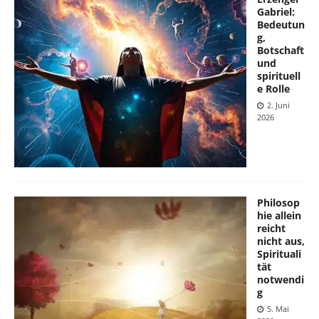
Gabriel:
Bedeutun
g,
Botschaft
und
spirituell
e Rolle
2. Juni
2026
Philosop
hie allein
reicht
nicht aus,
Spirituali
tät
notwendi
g
5. Mai