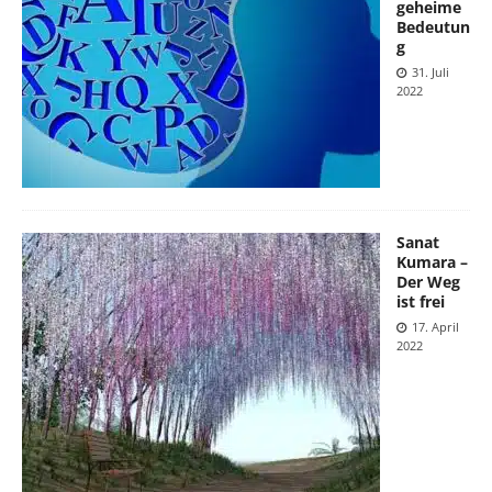
geheime
Bedeutun
g
31. Juli
2022
Sanat
Kumara –
Der Weg
ist frei
17. April
2022