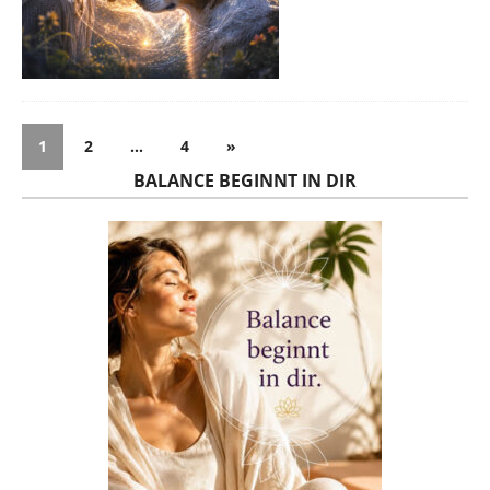
1
2
…
4
»
BALANCE BEGINNT IN DIR