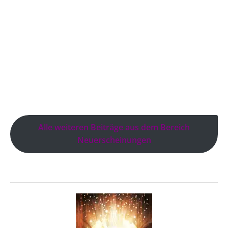
Erfolg“ von Prof. Dr. Kira
Klenke stellt ein Konzept
vor, das sich auf die
„weichen“ Faktoren eines
erfolgreichen Studiums
konzentriert. Es zeigt,
wie wichtig ...
Alle weiteren Beiträge aus dem Bereich
Neuerscheinungen