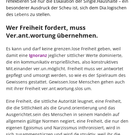
reflektieren Sie nur die Eskalation der Single.Haushalte – ein
besonderer Ausdruck der Scheu ist, sich dem Dia.logischen
des
Lebens
zu stellen.
Wer Freiheit fordert, muss
Ver.ant.wortung übernehmen.
Es kann und darf keine grenzen.lose Freiheit geben, weil
damit eine
Ignoranz
jeglicher sittlicher Werte dominierte,
die ein kommunikativ ersprießliches, also konstruktives
Mit.einander ver.un.möglicht. Freiheit muss ver.antwortet
gepflegt und umsorgt werden, so wie es der Spielraum des
Gewissens gestattet. Gewissen.lose Menschen gehen auch
mit ihrer Freiheit ver.ant.wortung.slos um.
Eine Freiheit, die sittliche Autorität leugnet, eine Freiheit,
die die Sittlichkeit als die Grund.orientierung und das
Ausgerichtet.sein des Menschen in seinem Handeln auf
allgemein gültige Normen negiert, eine Freiheit, die nur den
eigenen Egoismus und Narzissmus inthronisiert, wird in
sich zusammenstürzen und wird de.struktiv, weil ihr die