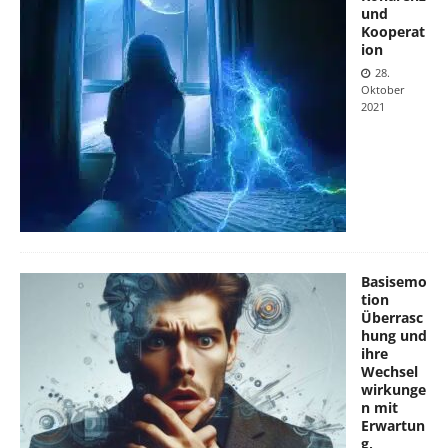
und
Kooperat
ion
28.
Oktober
2021
Basisemo
tion
Überrasc
hung und
ihre
Wechsel
wirkunge
n mit
Erwartun
g,