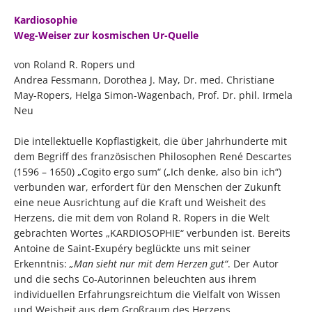
Kardiosophie
Weg-Weiser zur kosmischen Ur-Quelle
von Roland R. Ropers und
Andrea Fessmann, Dorothea J. May, Dr. med. Christiane
May-Ropers, Helga Simon-Wagenbach, Prof. Dr. phil. Irmela
Neu
Die intellektuelle Kopflastigkeit, die über Jahrhunderte mit
dem Begriff des französischen Philosophen René Descartes
(1596 – 1650) „Cogito ergo sum“ („Ich denke, also bin ich“)
verbunden war, erfordert für den Menschen der Zukunft
eine neue Ausrichtung auf die Kraft und Weisheit des
Herzens, die mit dem von Roland R. Ropers in die Welt
gebrachten Wortes „KARDIOSOPHIE“ verbunden ist. Bereits
Antoine de Saint-Exupéry beglückte uns mit seiner
Erkenntnis:
„Man sieht nur mit dem Herzen gut“
. Der Autor
und die sechs Co-Autorinnen beleuchten aus ihrem
individuellen Erfahrungsreichtum die Vielfalt von Wissen
und Weisheit aus dem Großraum des Herzens.