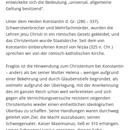
entwickelte sich die Bedeutung „universal, allgemeine
Geltung besitzend“.
Unter dem Heiden Konstantin d. Gr. (280 – 337),
Schwerstverbrecher und Mehrfachmörder, wurden die
Lehren Jesu Christi in ein römisches Gesetz gekleidet, und
das Christentum wurde Staatskirche. Seit dem von
Konstantin einberufenen Konzil von Nizäa (325 n. Chr.)
sprechen wir von der römisch-katholischen Kirche.
Fraglos ist die Hinwendung zum Christentum bei Konstantin
– anders als bei seiner Mutter Helena – weniger aufgrund
einer Bekehrung und durch Glaubenstiefe begründet, als
vielmehr aufgrund der Überlegung, mit der Anerkennung
des im ganzen Reich schon weit verbreiteten und sich
gegen alle Vernichtungsversuche resistent zeigenden
Christentums wieder einen einheitlichen ideologischen
Überbau zu schaffen. Seine Handlungen waren durchweg
geleitet vom Ziel, die Macht auszubauen; seinen
Schwiegervater, Kaiser Maximianus, ließ er 310 erhängen,
seinen Schwager Licinius erwürgen, dessen Sohn