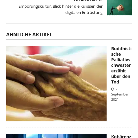
Empörungskultur, Blick hinter die Kulissen der
digitalen Entrüstung
ÄHNLICHE ARTIKEL
Buddhisti
sche
Palliativs
chwester
erzählt
über den
Tod
2.
September
2021
Kohärenz