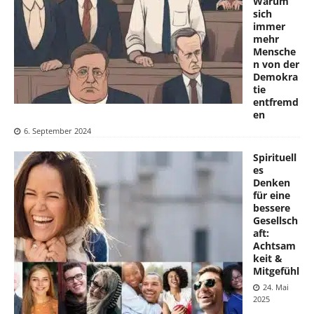
Warum
sich
immer
mehr
Mensche
n von der
Demokra
tie
entfremd
en
6. September 2024
Spirituell
es
Denken
für eine
bessere
Gesellsch
aft:
Achtsam
keit &
Mitgefühl
24. Mai
2025