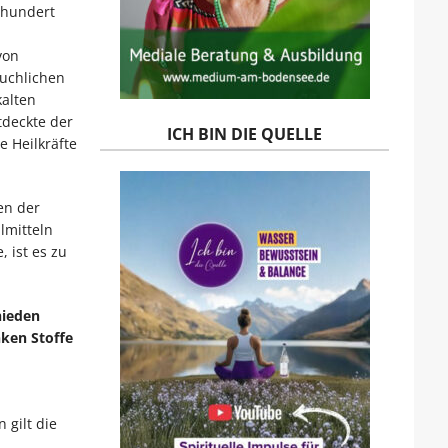
rhundert
von
äuchlichen
al­ten
tdeckte der
ICH BIN DIE QUELLE
e Heilkräfte
en der
lmitteln
 ist es zu
hieden
nken Stoffe
 gilt die