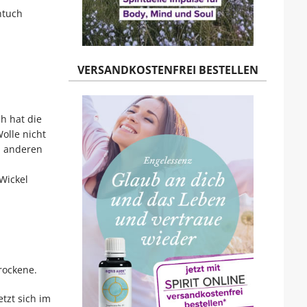
ntuch
VERSANDKOSTENFREI BESTELLEN
h hat die
olle nicht
d anderen
Wickel
trockene.
tzt sich im