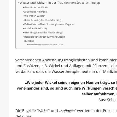
Wasser und Wickel – In der Tradition von Sebastian Kneipp
Geschichte der Wickel
Allgemeine Hinweise
Wie wirken Wickel?
Beeinflussung der Durchblutung
Reflektorische Beeinflussung innerer Organe
Ausleitende Wirkung
Grundregeln bei der Anwendung
Beispiele für einfache Anwendungen
Buchtipp
Weiterführende Themen auf Spirit Online
verschiedenen Anwendungsmöglichkeiten und kombi­nierte
und Zusätzen, z.B. Wickel und Auflagen mit Pflanzen, L
ver­danken, dass die Wassertherapie heute in der Medizin 
„Wie jeder Wickel seinen eigenen Namen trägt, so 
voneinander sind, so sind auch ihre Wirkungen verschie
selber aufneh­men, 
Aus: Seba
Die Begriffe
“Wickel”
und
„Auflagen”
werden in der Praxis ni
Definition: