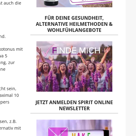
t auch die
FÜR DEINE GESUNDHEIT,
ALTERNATIVE HEILMETHODEN &
WOHLFÜHLANGEBOTE
nd.
kotonus mit
wa 5
ng, zur
ene
ht sein,
maximal 10
JETZT ANMELDEN SPIRIT ONLINE
rpers
NEWSLETTER
sen, z.B.
rnativ mit