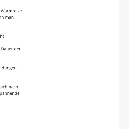
n Warmreize
ann man
ht
e Dauer der
ndungen,
sich nach
span­nende