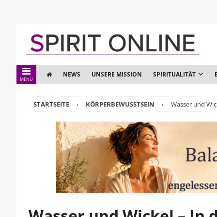
NEWS
UNSERE MISSION
SPIRITUALITÄT
MENÜ
STARTSEITE
KÖRPERBEWUSSTSEIN
Wasser und Wick
Wasser und Wickel – In 