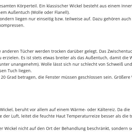
amten Körperteil. Ein klas­si­scher Wickel besteht aus einem Inne
em Außentuch (Wolle oder Flanell).
ondern liegen nur einseitig bzw. teilweise auf. Dazu gehören auch
kkompressen.
e anderen Tücher werden trocken darüber gelegt. Das Zwischentuc
zie­len. Es ist stets etwas breiter als das Außentuch, damit die W
mitunter unangenehm). Wolle lässt sich nur schlecht von Schweiß un
ssen Tuch liegen.
 20 Grad betragen, die Fenster müssen geschlossen sein. Größere 
Wickel, beruht vor allem auf einem Wärme- oder Kältereiz. Da die
 der Luft, leitet die feuchte Haut Temperaturreize bes­ser als die 
er Wickel nicht auf den Ort der Behandlung beschränkt, sondern se