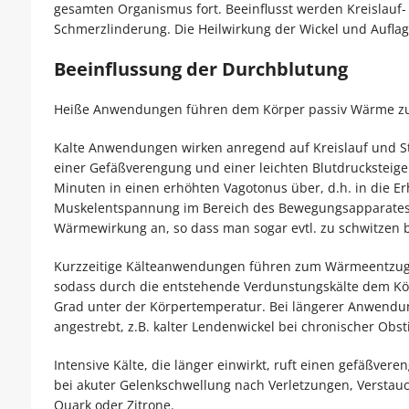
gesamten Organismus fort. Beeinflusst wer­den Kreislauf
Schmerzlinderung. Die Heilwirkung der Wickel und Aufla
Beeinflussung der Durchblutung
Heiße Anwendungen führen dem Körper passiv Wärme zu.
Kalte Anwendungen wirken anregend auf Kreislauf und St
einer Gefäßverengung und einer leichten Blutdrucksteig
Minuten in einen erhöhten Vagotonus über, d.h. in die E
Muskelentspannung im Bereich des Bewegungsapparates so
Wärmewirkung an, so dass man sogar evtl. zu schwitzen 
Kurzzeitige Kälteanwendungen führen zum Wärmeentzug, z
sodass durch die entstehende Verdunstungskälte dem K
Grad unter der Körpertemperatur. Bei längerer Anwendu
angestrebt, z.B. kalter Lendenwickel bei chronischer Obst
Intensive Kälte, die länger einwirkt, ruft einen gefäßvere
bei akuter Gelenkschwellung nach Verletzungen, Verstau
Quark oder Zitrone.