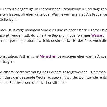
r Kaltreize angezeigt, bei chronischen Erkrankungen sind dagege
eiten lassen, ob eher Kälte oder Wärme vertragen ist. Als Probe k
telle legen.
er Haut vorgenommen! Sind die Füße kalt oder ist der Körper nic
esorgt werden, z.B. durch aktive Bewegung oder warmes
Wasser
.
 Körpertemperatur abweicht, desto stärker ist der Reiz. Auch di
Konstitution: Asthenische
Menschen
bevorzugen eher warme Anwe
ertragen.
nd eine Wiedererwärmung des Körpers gesorgt werden. Fühlt man 
afür, dass der passende Wickel ausgewählt wurde: wohltuende, ent
ch den Beschwerden und der Konstitution.