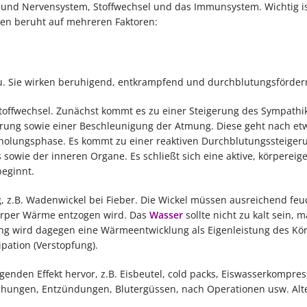
- und Nervensystem, Stoffwechsel und das Immunsystem. Wichtig is
gen beruht auf mehreren Faktoren:
 Sie wirken beruhigend, ent­krampfend und durchblutungsförder
offwechsel. Zunächst kommt es zu einer Steigerung des Sympathi
erung sowie einer Beschleunigung der Atmung. Diese geht nach et
rholungsphase. Es kommt zu einer reaktiven Durchblutungssteigeru
wie der inneren Organe. Es schließt sich eine aktive, körpereig
beginnt.
.B. Wadenwickel bei Fieber. Die Wickel müssen ausreichend feuc
örper Wärme entzogen wird. Das
Wasser
sollte nicht zu kalt sein, 
ng wird dagegen eine Wärmeentwicklung als Eigenleistung des Kö
ipation (Verstopfung).
ngenden Effekt hervor, z.B. Eisbeutel, cold packs, Eiswasserkompres
chungen, Entzündungen, Blutergüssen, nach Operationen usw. Alte