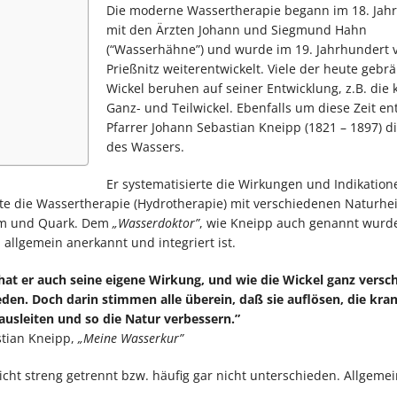
Die moderne Wassertherapie begann im 18. Jah
mit den Ärzten Johann und Siegmund Hahn
(“Wasserhähne”) und wurde im 19. Jahrhundert 
Prießnitz weiterent­wickelt. Viele der heute gebr
Wickel beruhen auf seiner Entwicklung, z.B. die k
Ganz- und Teilwickel. Ebenfalls um diese Zeit en
Pfarrer Johann Sebastian Kneipp (1821 – 1897) di
des Wassers.
Er systematisierte die Wirkungen und Indikation
 die Wassertherapie (Hydrotherapie) mit verschiedenen Naturhei
ehm und Quark. Dem
„Wasserdoktor”
, wie Kneipp auch genannt wurde,
allgemein anerkannt und inte­griert ist.
hat er auch seine eigene Wirkung, und wie die Wickel ganz versc
­den. Doch darin stimmen alle überein, daß sie auflösen, die kra
ausleiten und so die Natur verbessern.”
stian Kneipp,
„Meine Wasserkur”
cht streng getrennt bzw. häufig gar nicht unterschieden. Allgemein