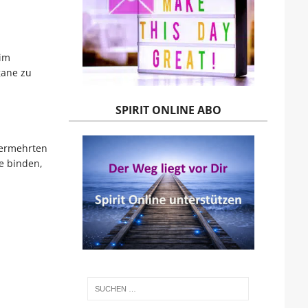
 im
gane zu
SPIRIT ONLINE ABO
er­mehrten
 bin­den,