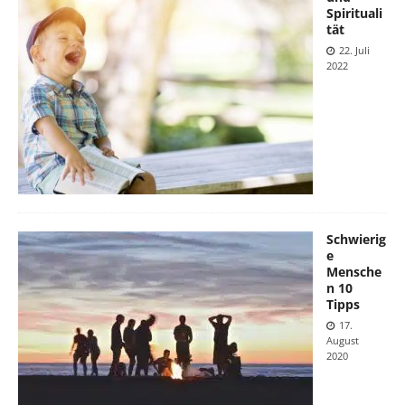
Spirituali
tät
22. Juli
2022
Schwierig
e
Mensche
n 10
Tipps
17.
August
2020