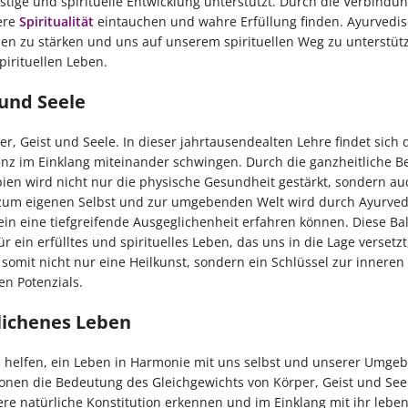
tige und spirituelle Entwicklung unterstützt. Durch die Verbindu
ere
Spiritualität
eintauchen und wahre Erfüllung finden. Ayurvedi
en zu stärken und uns auf unserem spirituellen Weg zu unterstüt
pirituellen Leben.
und Seele
 Geist und Seele. In dieser jahrtausendealten Lehre findet sich 
tenz im Einklang miteinander schwingen. Durch die ganzheitliche B
ien wird nicht nur die physische Gesundheit gestärkt, sondern au
ng zum eigenen Selbst und zur umgebenden Welt wird durch Ayurve
sein eine tiefgreifende Ausgeglichenheit erfahren können. Diese Ba
 ein erfülltes und spirituelles Leben, das uns in die Lage versetzt
somit nicht nur eine Heilkunst, sondern ein Schlüssel zur inneren
en Potenzials.
glichenes Leben
uns helfen, ein Leben in Harmonie mit uns selbst und unserer Umge
onen die Bedeutung des Gleichgewichts von Körper, Geist und See
e natürliche Konstitution erkennen und im Einklang mit ihr leben