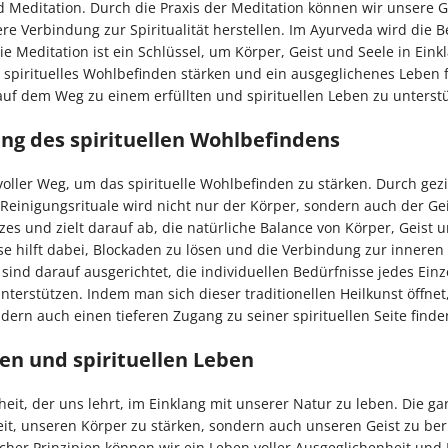
nd Meditation. Durch die Praxis der Meditation können wir unsere
re Verbindung zur Spiritualität herstellen. Im Ayurveda wird die 
e Meditation ist ein Schlüssel, um Körper, Geist und Seele in Eink
spirituelles Wohlbefinden stärken und ein ausgeglichenes Leben 
uf dem Weg zu einem erfüllten und spirituellen Leben zu unterst
ng des spirituellen Wohlbefindens
ller Weg, um das spirituelle Wohlbefinden zu stärken. Durch gezi
igungsrituale wird nicht nur der Körper, sondern auch der Geis
s und zielt darauf ab, die natürliche Balance von Körper, Geist 
e hilft dabei, Blockaden zu lösen und die Verbindung zur inneren
 sind darauf ausgerichtet, die individuellen Bedürfnisse jedes Ein
nterstützen. Indem man sich dieser traditionellen Heilkunst öffne
ern auch einen tieferen Zugang zu seiner spirituellen Seite finde
ten und spirituellen Leben
heit, der uns lehrt, im Einklang mit unserer Natur zu leben. Die ga
keit, unseren Körper zu stärken, sondern auch unseren Geist zu be
her Prinzipien können wir ein Leben voller Ausgeglichenheit und