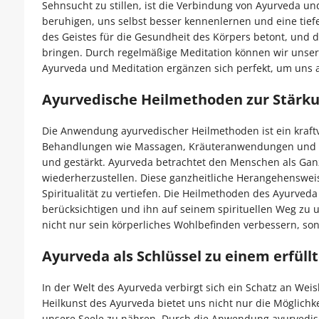
Sehnsucht zu stillen, ist die Verbindung von Ayurveda u
beruhigen, uns selbst besser kennenlernen und eine tiefe
des Geistes für die Gesundheit des Körpers betont, und di
bringen. Durch regelmäßige Meditation können wir unser 
Ayurveda und Meditation ergänzen sich perfekt, um uns a
Ayurvedische Heilmethoden zur Stärku
Die Anwendung ayurvedischer Heilmethoden ist ein kraftvo
Behandlungen wie Massagen, Kräuteranwendungen und Rein
und gestärkt. Ayurveda betrachtet den Menschen als Ganze
wiederherzustellen. Diese ganzheitliche Herangehensweis
Spiritualität zu vertiefen. Die Heilmethoden des Ayurveda
berücksichtigen und ihn auf seinem spirituellen Weg zu u
nicht nur sein körperliches Wohlbefinden verbessern, sond
Ayurveda als Schlüssel zu einem erfüll
In der Welt des Ayurveda verbirgt sich ein Schatz an Weis
Heilkunst des Ayurveda bietet uns nicht nur die Möglich
unsere Seele zu nähren. Durch die Anwendung ayurvedisc