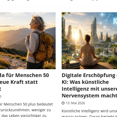
da für Menschen 50
Digitale Erschöpfung
neue Kraft statt
KI: Was künstliche
t
Intelligenz mit unse
Nervensystem mach
6
13. Mai 2026
ür Menschen 50 plus bedeutet
h zurückzunehmen, weniger zu
Künstliche Intelligenz wird uns
 das Leben vorsichtiger zu
massiv prägen. Daran besteht