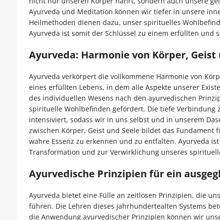
nicht nur unseren Körper nährt, sondern auch unsere geis
Ayurveda und Meditation können wir tiefer in unsere inn
Heilmethoden dienen dazu, unser spirituelles Wohlbefind
Ayurveda ist somit der Schlüssel zu einem erfüllten und s
Ayurveda: Harmonie von Körper, Geist 
Ayurveda verkörpert die vollkommene Harmonie von Körper,
eines erfüllten Lebens, in dem alle Aspekte unserer Exis
des individuellen Wesens nach den ayurvedischen Prinzip
spirituelle Wohlbefinden gefördert. Die tiefe Verbindu
intensiviert, sodass wir in uns selbst und in unserem Da
zwischen Körper, Geist und Seele bildet das Fundament für
wahre Essenz zu erkennen und zu entfalten. Ayurveda ist 
Transformation und zur Verwirklichung unseres spirituell
Ayurvedische Prinzipien für ein ausge
Ayurveda bietet eine Fülle an zeitlosen Prinzipien, die 
führen. Die Lehren dieses jahrhundertealten Systems bet
die Anwendung ayurvedischer Prinzipien können wir unser