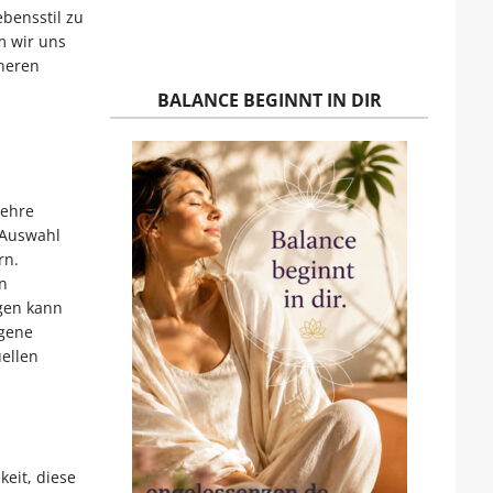
bensstil zu
m wir uns
nneren
BALANCE BEGINNT IN DIR
Lehre
 Auswahl
rn.
n
gen kann
ogene
ellen
eit, diese