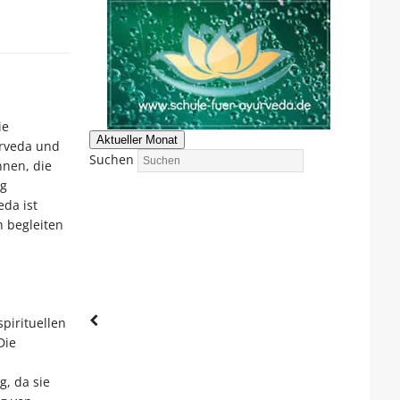
ie
Aktueller Monat
urveda und
Suchen
nen, die
ng
da ist
n begleiten
pirituellen
Die
, da sie