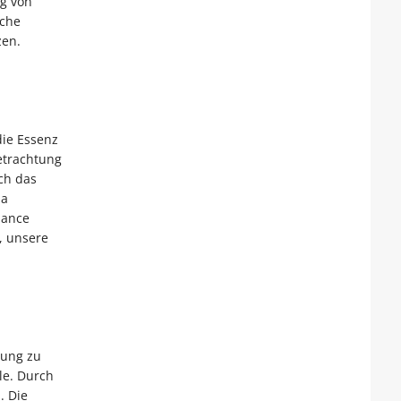
ng von
sche
zen.
die Essenz
etrachtung
ch das
da
lance
, unsere
bung zu
le. Durch
. Die