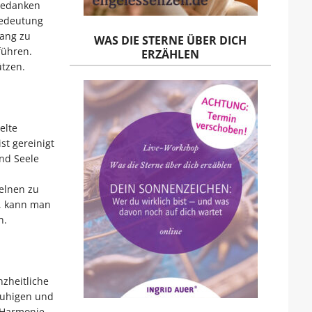
 Gedanken
Bedeutung
lang zu
WAS DIE STERNE ÜBER DICH
führen.
ERZÄHLEN
ützen.
elte
t gereinigt
und Seele
zelnen zu
t, kann man
n.
nzheitliche
ruhigen und
 Harmonie