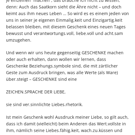
je einzelnen “machen”, das brauche ich nicht zu wissen,
denn: Auch das Saatkorn sieht die Ähre nicht – und doch
keimt aus ihm neues Leben … So wird es es einem jeden von
uns in seiner je eigenen Einmalig.keit und Einzigartig.keit
belassen bleiben, mit diesem Geschenk eines neuen Tages
bewusst und verantwortungs.voll, liebe.voll und acht.sam
umzugehen.
Und wenn wir uns heute gegenseitig GESCHENKE machen
oder auch erhalten, dann wollen wir lernen, dass
Geschenke Beziehungs.symbole sind, die mit zärtlicher
Geste zum Ausdruck bringen, was alle Werte (als Ware)
über.steigt – GESCHENKE sind eine
ZEICHEN.SPRACHE DER LIEBE,
sie sind ver.sinnlichte Liebes.rhetorik.
Ist mein Geschenk wohl Ausdruck meiner Liebe, so gilt auch,
dass ich damit (vielleicht) beim Anderen das Wert.vollste in
ihm, nämlich seine Liebes.fähig.keit, wach.zu.küssen und