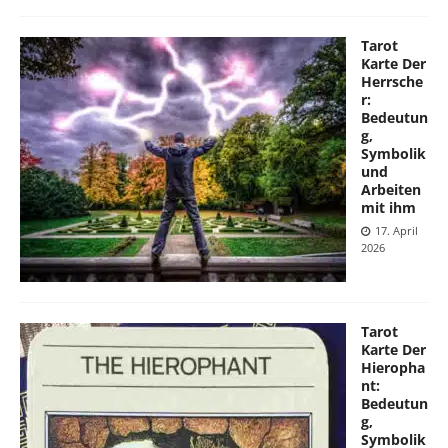
Tarot
Karte Der
Herrsche
r:
Bedeutun
g,
Symbolik
und
Arbeiten
mit ihm
17. April
2026
Tarot
Karte Der
Hieropha
nt:
Bedeutun
g,
Symbolik