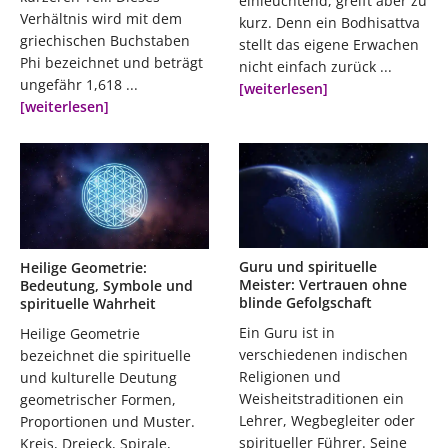
einleuchtend, greift aber zu
Verhältnis wird mit dem
kurz. Denn ein Bodhisattva
griechischen Buchstaben
stellt das eigene Erwachen
Phi bezeichnet und beträgt
nicht einfach zurück ...
ungefähr 1,618 ...
[weiterlesen]
[weiterlesen]
Guru und spirituelle
Heilige Geometrie:
Meister: Vertrauen ohne
Bedeutung, Symbole und
blinde Gefolgschaft
spirituelle Wahrheit
Ein Guru ist in
Heilige Geometrie
verschiedenen indischen
bezeichnet die spirituelle
Religionen und
und kulturelle Deutung
Weisheitstraditionen ein
geometrischer Formen,
Lehrer, Wegbegleiter oder
Proportionen und Muster.
spiritueller Führer. Seine
Kreis, Dreieck, Spirale,