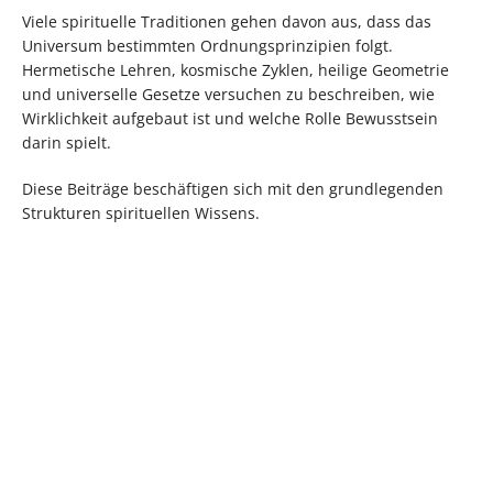
Viele spirituelle Traditionen gehen davon aus, dass das
Universum bestimmten Ordnungsprinzipien folgt.
Hermetische Lehren, kosmische Zyklen, heilige Geometrie
und universelle Gesetze versuchen zu beschreiben, wie
Wirklichkeit aufgebaut ist und welche Rolle Bewusstsein
darin spielt.
Diese Beiträge beschäftigen sich mit den grundlegenden
Strukturen spirituellen Wissens.
Hermetisches Prinzip
Das Prinzip der Polarität
der Fülle – Wie Geist
und Geschlechtlichkeit –
Realität formt
Warum Gegensätze
heimlich eins sind