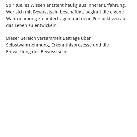
Spirituelles Wissen entsteht häufig aus innerer Erfahrung.
Wer sich mit Bewusstsein beschäftigt, beginnt die eigene
Wahrnehmung zu hinterfragen und neue Perspektiven auf
das Leben zu entwickeln.
Dieser Bereich versammelt Beiträge über
Selbstwahrnehmung, Erkenntnisprozesse und die
Entwicklung des Bewusstseins.
Worin liegt der
Identität jenseits der
Unterschied zwischen
Rollen – wie wir unsere
Wollen und Sein
Realität wirklich
erschaffen
Wir leben in einer Kultur
„Wer bist du?“ – eine