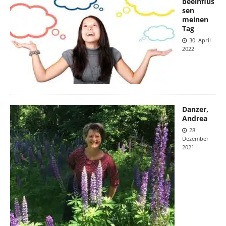
beeinflus
sen
meinen
Tag
30. April
2022
Danzer,
Andrea
28.
Dezember
2021