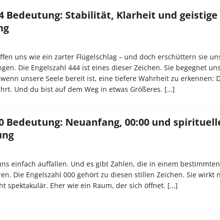
4 Bedeutung: Stabilität, Klarheit und geistige
ng
fen uns wie ein zarter Flügelschlag – und doch erschüttern sie un
gen. Die Engelszahl 444 ist eines dieser Zeichen. Sie begegnet uns
 wenn unsere Seele bereit ist, eine tiefere Wahrheit zu erkennen: D
führt. Und du bist auf dem Weg in etwas Größeres.
[…]
0 Bedeutung: Neuanfang, 00:00 und spirituell
ung
 uns einfach auffallen. Und es gibt Zahlen, die in einem bestimmt
n. Die Engelszahl 000 gehört zu diesen stillen Zeichen. Sie wirkt n
ht spektakulär. Eher wie ein Raum, der sich öffnet.
[…]