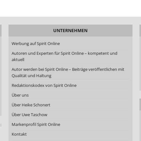
UNTERNEHMEN
Werbung auf Spirit Online
Autoren und Experten für Spirit Online – kompetent und
aktuell
Autor werden bei Spirit Online – Beiträge veröffentlichen mit
Qualität und Haltung
Redaktionskodex von Spirit Online
Über uns
Über Heike Schonert
Über Uwe Taschow
Markenprofil Spirit Online
Kontakt