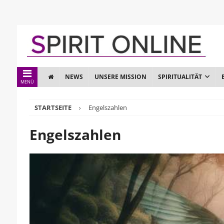
NEWS
UNSERE MISSION
SPIRITUALITÄT
MENÜ
STARTSEITE
Engelszahlen
Engelszahlen