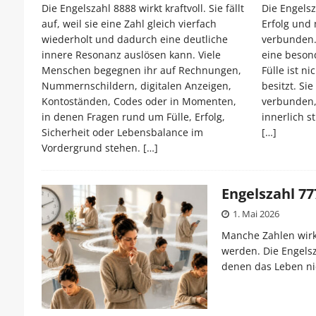
Die Engelszahl 8888 wirkt kraftvoll. Sie fällt
Die Engelsz
auf, weil sie eine Zahl gleich vierfach
Erfolg und 
wiederholt und dadurch eine deutliche
verbunden.
innere Resonanz auslösen kann. Viele
eine beson
Menschen begegnen ihr auf Rechnungen,
Fülle ist n
Nummernschildern, digitalen Anzeigen,
besitzt. Sie
Kontoständen, Codes oder in Momenten,
verbunden,
in denen Fragen rund um Fülle, Erfolg,
innerlich s
Sicherheit oder Lebensbalance im
[…]
Vordergrund stehen.
[…]
Engelszahl 77
1. Mai 2026
Manche Zahlen wirke
werden. Die Engelsz
denen das Leben ni