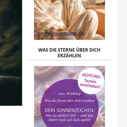
WAS DIE STERNE ÜBER DICH
ERZÄHLEN