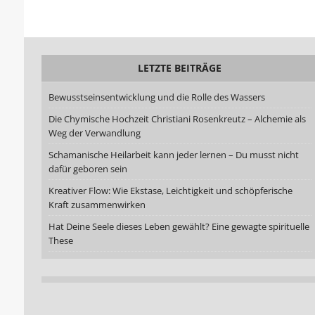
LETZTE BEITRÄGE
Bewusstseinsentwicklung und die Rolle des Wassers
Die Chymische Hochzeit Christiani Rosenkreutz – Alchemie als
Weg der Verwandlung
Schamanische Heilarbeit kann jeder lernen – Du musst nicht
dafür geboren sein
Kreativer Flow: Wie Ekstase, Leichtigkeit und schöpferische
Kraft zusammenwirken
Hat Deine Seele dieses Leben gewählt? Eine gewagte spirituelle
These