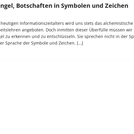
Engel, Botschaften in Symbolen und Zeichen
s heutigen Informationszeitalters wird uns stets das alchemistische
eitslehren angeboten. Doch inmitten dieser Überfülle müssen wir 
el zu erkennen und zu entschlüsseln. Sie sprechen nicht in der S
der Sprache der Symbole und Zeichen.
[…]