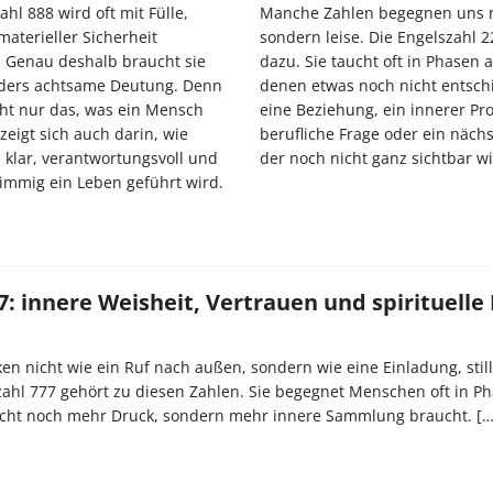
ahl 888 wird oft mit Fülle,
Manche Zahlen begegnen uns ni
materieller Sicherheit
sondern leise. Die Engelszahl 2
 Genau deshalb braucht sie
dazu. Sie taucht oft in Phasen a
ders achtsame Deutung. Denn
denen etwas noch nicht entschi
icht nur das, was ein Mensch
eine Beziehung, ein innerer Pro
 zeigt sich auch darin, wie
berufliche Frage oder ein nächst
 klar, verantwortungsvoll und
der noch nicht ganz sichtbar w
timmig ein Leben geführt wird.
7: innere Weisheit, Vertrauen und spirituelle 
n nicht wie ein Ruf nach außen, sondern wie eine Einladung, still
ahl 777 gehört zu diesen Zahlen. Sie begegnet Menschen oft in Ph
cht noch mehr Druck, sondern mehr innere Sammlung braucht.
[…