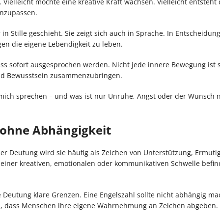
 Vielleicht möchte eine kreative Kraft wachsen. Vielleicht entsteht 
anzupassen.
 in Stille geschieht. Sie zeigt sich auch in Sprache. In Entscheidun
egen die eigene Lebendigkeit zu leben.
ss sofort ausgesprochen werden. Nicht jede innere Bewegung ist s
k und Bewusstsein zusammenzubringen.
 mich sprechen – und was ist nur Unruhe, Angst oder der Wunsch 
 ohne Abhängigkeit
ser Deutung wird sie häufig als Zeichen von Unterstützung, Ermut
n einer kreativen, emotionalen oder kommunikativen Schwelle befin
lle Deutung klare Grenzen. Eine Engelszahl sollte nicht abhängig ma
ren, dass Menschen ihre eigene Wahrnehmung an Zeichen abgeben.