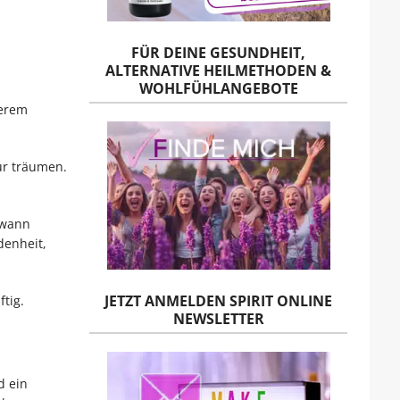
FÜR DEINE GESUNDHEIT,
ALTERNATIVE HEILMETHODEN &
WOHLFÜHLANGEBOTE
nerem
ur träumen.
dwann
denheit,
JETZT ANMELDEN SPIRIT ONLINE
tig.
NEWSLETTER
d ein