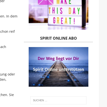
der
gen. In dem
chon reif
SPIRIT ONLINE ABO
nach
igung oder
den,
chen. Sie