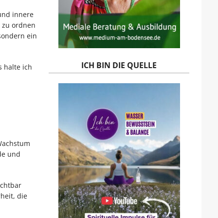
und innere
r zu ordnen
 sondern ein
ICH BIN DIE QUELLE
 halte ich
 Wachstum
ude und
ichtbar
heit, die