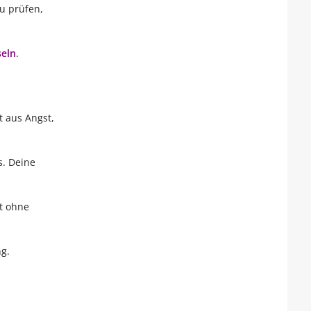
u prüfen,
seln
.
t aus Angst,
s. Deine
it ohne
g.