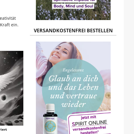
ativität
raft ein.
VERSANDKOSTENFREI BESTELLEN
iert