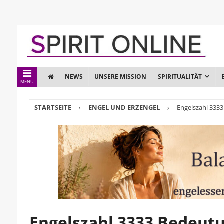
NEWS
UNSERE MISSION
SPIRITUALITÄT
MENÜ
STARTSEITE
ENGEL UND ERZENGEL
Engelszahl 333
Engelszahl 3333 Bedeut