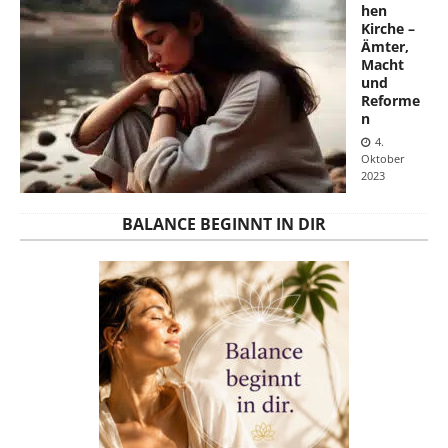
hen
Kirche –
Ämter,
Macht
und
Reforme
n
4.
Oktober
2023
BALANCE BEGINNT IN DIR