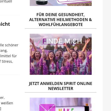
irituell
FÜR DEINE GESUNDHEIT,
ALTERNATIVE HEILMETHODEN &
icht
WOHLFÜHLANGEBOTE
lle schöner
lang,
mittel für
 Stress,
JETZT ANMELDEN SPIRIT ONLINE
NEWSLETTER
er,
m weißen
]