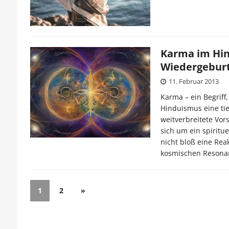
Karma im Hin
Wiedergeburt
11. Februar 2013
Karma – ein Begriff,
Hinduismus eine ti
weitverbreitete Vor
sich um ein spiritu
nicht bloß eine Rea
kosmischen Resona
1
2
»