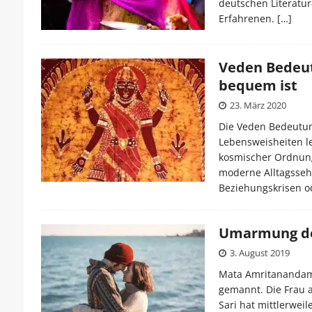
deutschen Literatur-
Erfahrenen.
[…]
Veden Bedeut
bequem ist
23. März 2020
Die Veden Bedeutung
Lebensweisheiten les
kosmischer Ordnung 
moderne Alltagssehn
Beziehungskrisen od
Umarmung de
3. August 2019
Mata Amritanandama
gemannt. Die Frau 
Sari hat mittlerwe