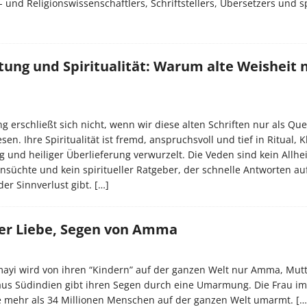
 und Religionswissenschaftlers, Schriftstellers, Übersetzers und sp
ung und Spiritualität: Warum alte Weisheit n
 erschließt sich nicht, wenn wir diese alten Schriften nur als Que
en. Ihre Spiritualität ist fremd, anspruchsvoll und tief in Ritual, K
und heiliger Überlieferung verwurzelt. Die Veden sind kein Allheil
süchte und kein spiritueller Ratgeber, der schnelle Antworten auf
er Sinnverlust gibt.
[…]
r Liebe, Segen von Amma
yi wird von ihren “Kindern” auf der ganzen Welt nur Amma, Mutt
aus Südindien gibt ihren Segen durch eine Umarmung. Die Frau i
ile mehr als 34 Millionen Menschen auf der ganzen Welt umarmt.
[…