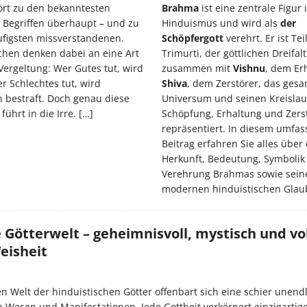
rt zu den bekanntesten
Brahma
ist eine zentrale Figur 
n Begriffen überhaupt – und zu
Hinduismus und wird als
der
figsten missverstandenen.
Schöpfergott
verehrt. Er ist Tei
chen denken dabei an eine Art
Trimurti, der göttlichen Dreifalt
ergeltung: Wer Gutes tut, wird
zusammen mit
Vishnu
, dem Er
r Schlechtes tut, wird
Shiva
, dem Zerstörer, das ges
 bestraft. Doch genau diese
Universum und seinen Kreislau
führt in die Irre.
[…]
Schöpfung, Erhaltung und Zers
repräsentiert. In diesem umfa
Beitrag erfahren Sie alles über 
Herkunft, Bedeutung, Symbolik
Verehrung Brahmas sowie seine
modernen hinduistischen Gla
 Götterwelt – geheimnisvoll, mystisch und vo
Weisheit
en Welt der hinduistischen Götter offenbart sich eine schier unend
en Wesen und Manifestationen. Jede Gottheit verkörpert einzigartige