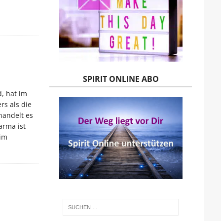
SPIRIT ONLINE ABO
d, hat im
s als die
handelt es
arma ist
 im