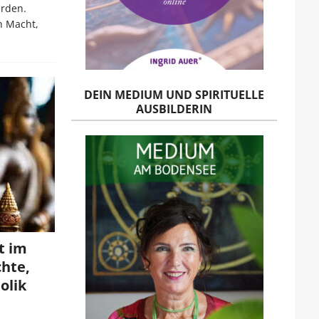
erden.
n Macht,
DEIN MEDIUM UND SPIRITUELLE
AUSBILDERIN
t im
hte,
olik