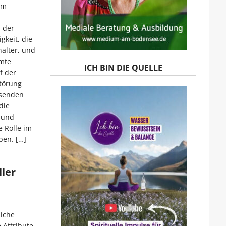
im
l der
igkeit, die
halter, und
amte
ICH BIN DIE QUELLE
f der
törung
ssenden
die
 und
 Rolle im
uben.
[…]
ller
liche
 Attribute,