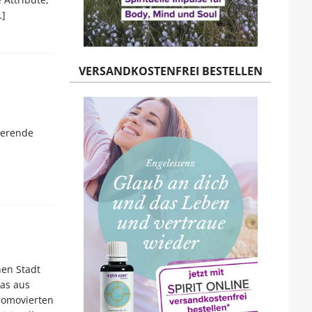
…]
VERSANDKOSTENFREI BESTELLEN
ierende
hen Stadt
das aus
romovierten