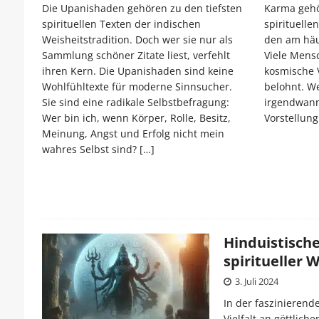
Die Upanishaden gehören zu den tiefsten
Karma gehö
spirituellen Texten der indischen
spirituelle
Weisheitstradition. Doch wer sie nur als
den am häu
Sammlung schöner Zitate liest, verfehlt
Viele Mens
ihren Kern. Die Upanishaden sind keine
kosmische V
Wohlfühltexte für moderne Sinnsucher.
belohnt. We
Sie sind eine radikale Selbstbefragung:
irgendwann
Wer bin ich, wenn Körper, Rolle, Besitz,
Vorstellung 
Meinung, Angst und Erfolg nicht mein
wahres Selbst sind?
[…]
Hinduistische
spiritueller 
3. Juli 2024
In der faszinierend
Vielfalt an göttlich