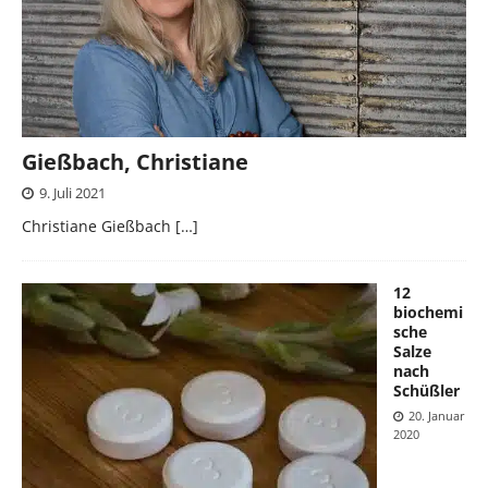
Gießbach, Christiane
9. Juli 2021
Christiane Gießbach
[…]
12
biochemi
sche
Salze
nach
Schüßler
20. Januar
2020