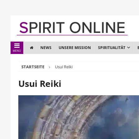
NEWS
UNSERE MISSION
SPIRITUALITÄT
MENÜ
STARTSEITE
Usui Reiki
Usui Reiki