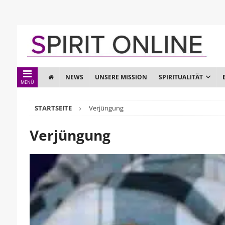
NEWS
UNSERE MISSION
SPIRITUALITÄT
MENÜ
STARTSEITE
Verjüngung
Verjüngung