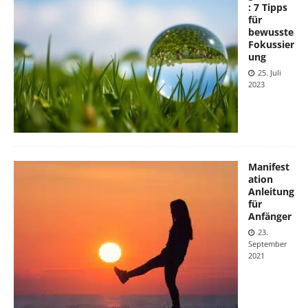
: 7 Tipps
für
bewusste
Fokussier
ung
25. Juli
2023
Manifest
ation
Anleitung
für
Anfänger
23.
September
2021