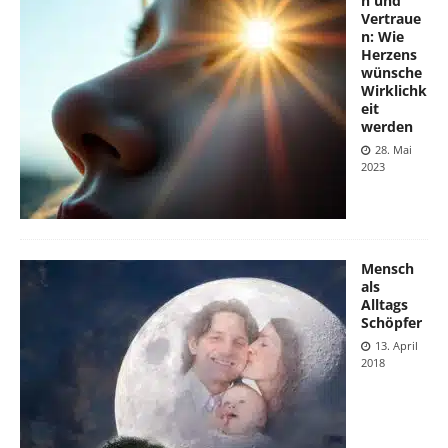
n und
Vertraue
n: Wie
Herzens
wünsche
Wirklichk
eit
werden
28. Mai
2023
Mensch
als
Alltags
Schöpfer
13. April
2018