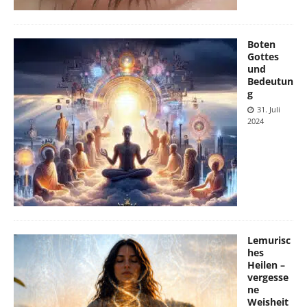
Boten
Gottes
und
Bedeutun
g
31. Juli
2024
Lemurisc
hes
Heilen –
vergesse
ne
Weisheit