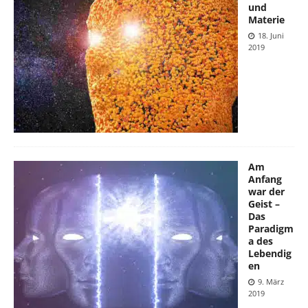
und
Materie
18. Juni
2019
Am
Anfang
war der
Geist –
Das
Paradigm
a des
Lebendig
en
9. März
2019