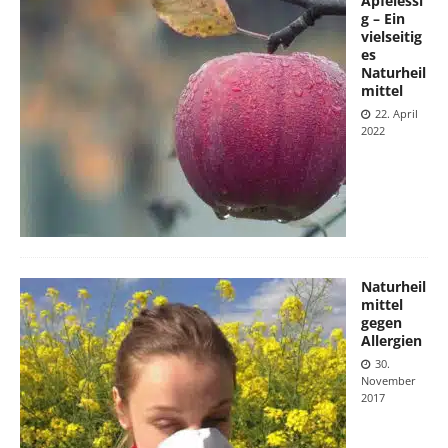
Apfelessi
g – Ein
vielseitig
es
Naturheil
mittel
22. April
2022
Naturheil
mittel
gegen
Allergien
30.
November
2017