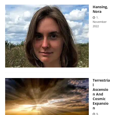
Hansing,
Nora
1.
November
2022
Terrestria
l
Ascensio
n And
Cosmic
Expansio
n
9.