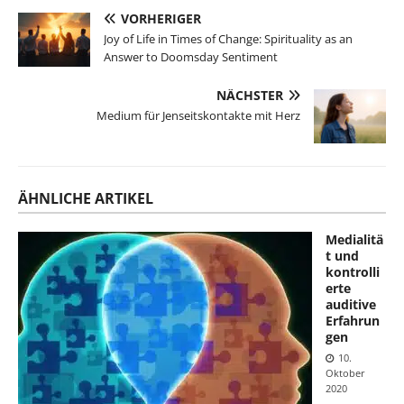
VORHERIGER
Joy of Life in Times of Change: Spirituality as an
Answer to Doomsday Sentiment
NÄCHSTER
Medium für Jenseitskontakte mit Herz
ÄHNLICHE ARTIKEL
Medialitä
t und
kontrolli
erte
auditive
Erfahrun
gen
10.
Oktober
2020