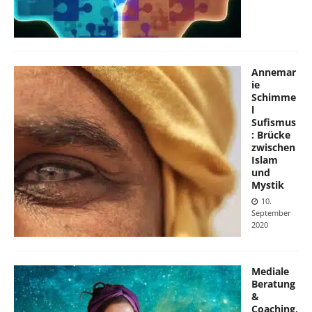
Annemar
ie
Schimme
l
Sufismus
: Brücke
zwischen
Islam
und
Mystik
10.
September
2020
Mediale
Beratung
&
Coaching,