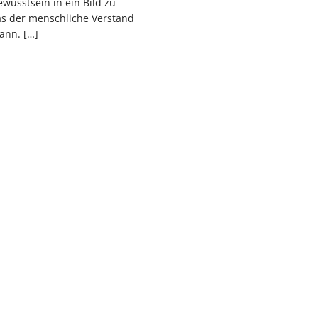
ewusstsein in ein Bild zu
as der menschliche Verstand
kann.
[…]