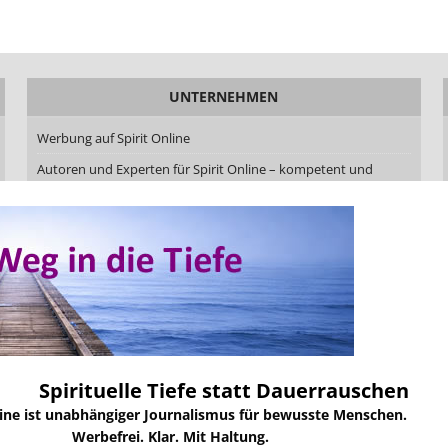
UNTERNEHMEN
Werbung auf Spirit Online
Autoren und Experten für Spirit Online – kompetent und
aktuell
Autor werden bei Spirit Online – Beiträge veröffentlichen mit
Qualität und Haltung
Redaktionskodex von Spirit Online
Über uns
Über Heike Schonert
Über Uwe Taschow
Spirituelle Tiefe statt Dauerrauschen
Markenprofil Spirit Online
line ist unabhängiger Journalismus für bewusste Menschen.
Kontakt
Werbefrei. Klar. Mit Haltung.