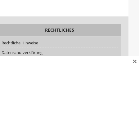
RECHTLICHES
Rechtliche Hinweise
Datenschutzerklärung
×
Impressum
AGB
Lizenzen
SOZIALE MEDIEN
Facebook
YouTube
LinkedIn