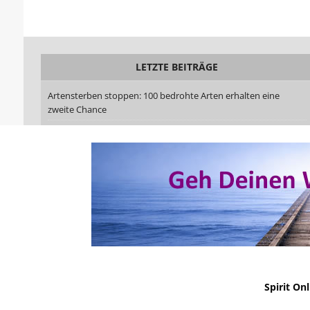
LETZTE BEITRÄGE
Artensterben stoppen: 100 bedrohte Arten erhalten eine
zweite Chance
Deutschlands Wirtschaftskrise im Medienkampf: Wie rechte
und linke Medien Wirklichkeit verzerren
Reshad Feild Sufismus: Atem und Liebe als Weg
Bewusstseinsentwicklung und die Rolle des Wassers
Die Chymische Hochzeit Christiani Rosenkreutz – Alchemie als
Weg der Verwandlung
No Result
Website Carbon
Spirit On