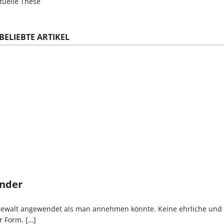
tuelle These
BELIEBTE ARTIKEL
ander
Gewalt angewendet als man annehmen könnte. Keine ehrliche und 
r Form. […]