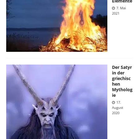
Elemente
7. Mai
2021
Der Satyr
in der
griechisc
hen
Mytholog
ie
17.
August
2020