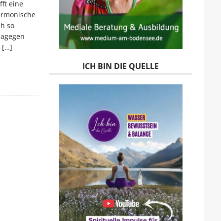
fft eine
armonische
h so
 dagegen
.
[…]
ICH BIN DIE QUELLE