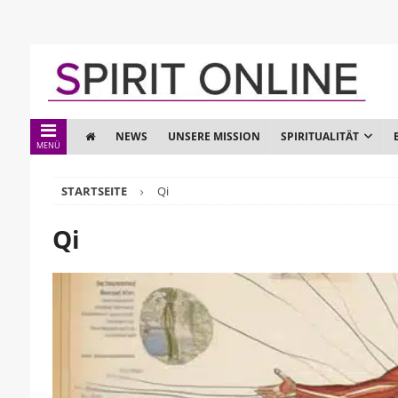
NEWS
UNSERE MISSION
SPIRITUALITÄT
MENÜ
STARTSEITE
Qi
Qi