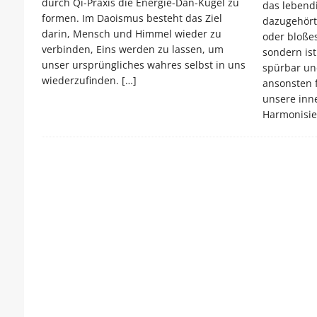
durch Qi-Praxis die Energie-Dan-Kugel zu
das lebend
formen. Im Daoismus besteht das Ziel
dazugehört.
darin, Mensch und Himmel wieder zu
oder bloße
verbinden, Eins werden zu lassen, um
sondern is
unser ursprüngliches wahres selbst in uns
spürbar und
wiederzufinden.
[…]
ansonsten f
unsere inne
Harmonisie