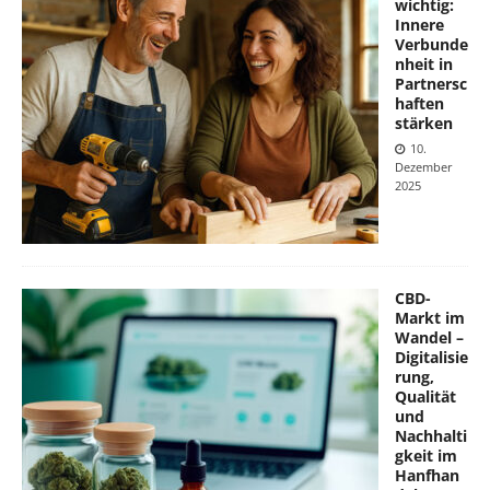
wichtig:
Innere
Verbunde
nheit in
Partnersc
haften
stärken
10.
Dezember
2025
CBD-
Markt im
Wandel –
Digitalisie
rung,
Qualität
und
Nachhalti
gkeit im
Hanfhan