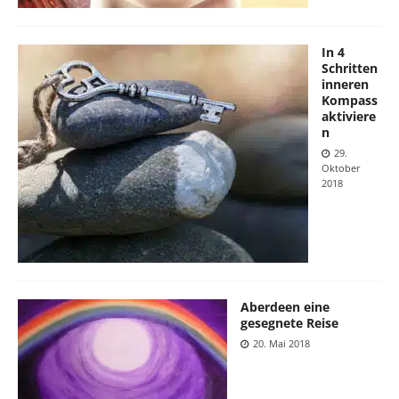
In 4
Schritten
inneren
Kompass
aktiviere
n
29.
Oktober
2018
Aberdeen eine
gesegnete Reise
20. Mai 2018