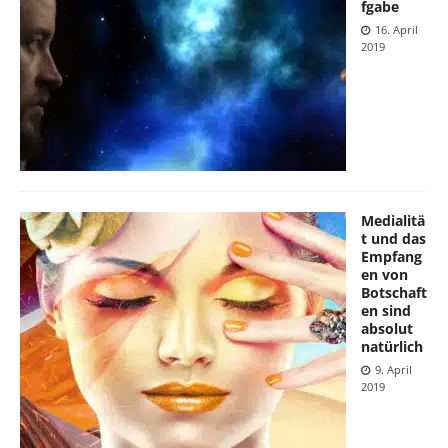
fgabe
16. April
2019
Medialitä
t und das
Empfang
en von
Botschaft
en sind
absolut
natürlich
9. April
2019