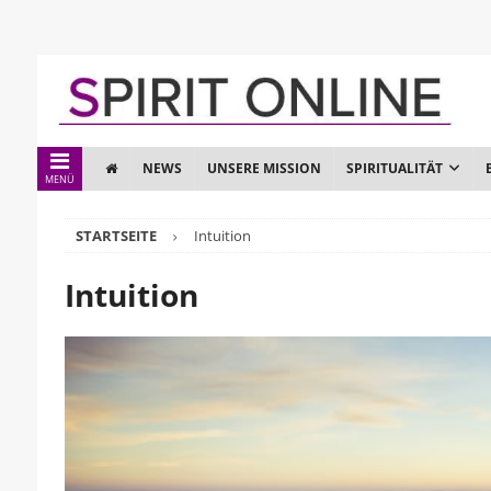
NEWS
UNSERE MISSION
SPIRITUALITÄT
MENÜ
STARTSEITE
Intuition
Intuition