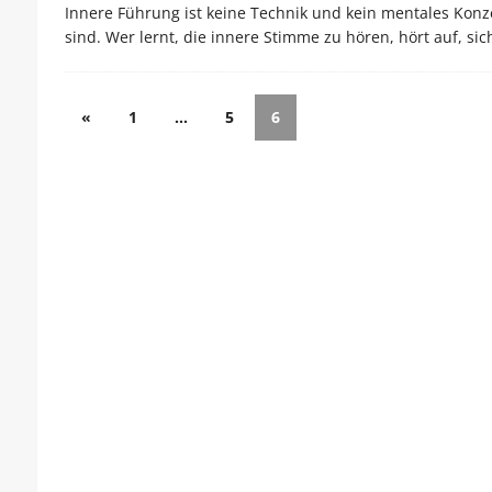
Innere Führung ist keine Technik und kein mentales Konzep
sind. Wer lernt, die innere Stimme zu hören, hört auf, sic
«
1
…
5
6