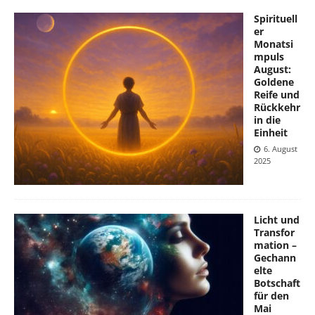
Spirituell
er
Monatsi
mpuls
August:
Goldene
Reife und
Rückkehr
in die
Einheit
6. August
2025
Licht und
Transfor
mation –
Gechann
elte
Botschaft
für den
Mai