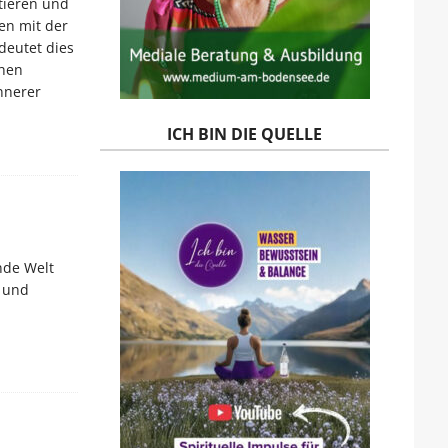
ntieren und
en mit der
deutet dies
chen
nnerer
ICH BIN DIE QUELLE
nde Welt
e und