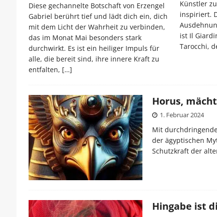
Künstler z
Diese gechannelte Botschaft von Erzengel
inspiriert.
Gabriel berührt tief und lädt dich ein, dich
Ausdehnung 
mit dem Licht der Wahrheit zu verbinden,
ist Il Giard
das im Monat Mai besonders stark
Tarocchi, d
durchwirkt. Es ist ein heiliger Impuls für
alle, die bereit sind, ihre innere Kraft zu
entfalten,
[…]
Horus, mächt
1. Februar 2024
Mit durchdringendem
der ägyptischen Myt
Schutzkraft der alt
Hingabe ist d