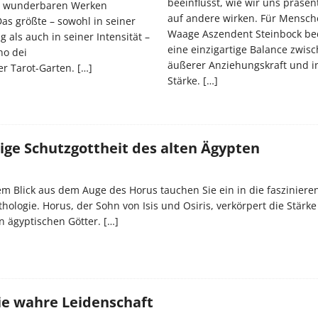
beeinflusst, wie wir uns präse
u wunderbaren Werken
auf andere wirken. Für Mensch
 Das größte – sowohl in seiner
Waage Aszendent Steinbock be
als auch in seiner Intensität –
eine einzigartige Balance zwis
ino dei
äußerer Anziehungskraft und i
er Tarot-Garten.
[…]
Stärke.
[…]
ige Schutzgottheit des alten Ägypten
 Blick aus dem Auge des Horus tauchen Sie ein in die fasziniere
hologie. Horus, der Sohn von Isis und Osiris, verkörpert die Stärk
en ägyptischen Götter.
[…]
ie wahre Leidenschaft