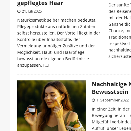
gepflegtes Haar
Der sanfte 
21. Juli 2025
des Reisens
mit der Na
Naturkosmetik selber machen bedeutet,
Ganzheitlic
Pflegeprodukte aus natürlichen Zutaten
Chance, me
selbst herzustellen. Der Vorteil liegt in der
Traditionen
Kontrolle über Inhaltsstoffe, der
respektvol
Vermeidung unnötiger Zusätze und der
nachhaltig
Möglichkeit, Haut- und Haarpflege
sicherzuste
bewusst an die eigenen Bedürfnisse
anzupassen.
[…]
Nachhaltige 
Bewusstsein
1. September 2022
In einer Zeit, in d
Bewegung heran – ei
Mitgefühl verbindet.
Aufruf, unser Lebe