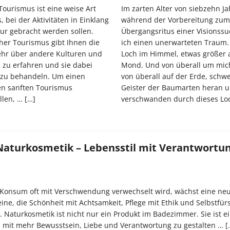
Tourismus ist eine weise Art
Im zarten Alter von siebzehn Ja
, bei der Aktivitäten in Einklang
während der Vorbereitung zum
tur gebracht werden sollen.
Übergangsritus einer Visionssu
her Tourismus gibt Ihnen die
ich einen unerwarteten Traum. 
hr über andere Kulturen und
Loch im Himmel, etwas größer a
 zu erfahren und sie dabei
Mond. Und von überall um mic
l zu behandeln. Um einen
von überall auf der Erde, schw
en sanften Tourismus
Geister der Baumarten heran 
llen, …
[…]
verschwanden durch dieses Lo
Naturkosmetik – Lebensstil mit Verantwortu
er Konsum oft mit Verschwendung verwechselt wird, wächst eine ne
ne, die Schönheit mit Achtsamkeit, Pflege mit Ethik und Selbstfür
 Naturkosmetik ist nicht nur ein Produkt im Badezimmer. Sie ist ein
n mit mehr Bewusstsein, Liebe und Verantwortung zu gestalten …
[