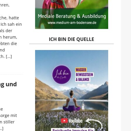
hren,
che, hatte
Ich sah ein
ls der
h herum,
ICH BIN DIE QUELLE
ebten die
und
ch.
[…]
ng und
ue
sorge mit
 stiller
…]