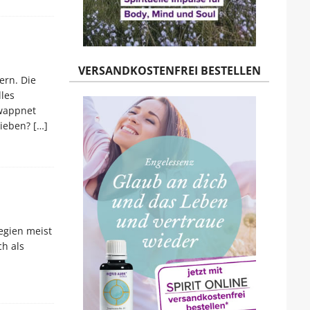
VERSANDKOSTENFREI BESTELLEN
ern. Die
lles
ewappnet
lieben?
[…]
egien meist
h als