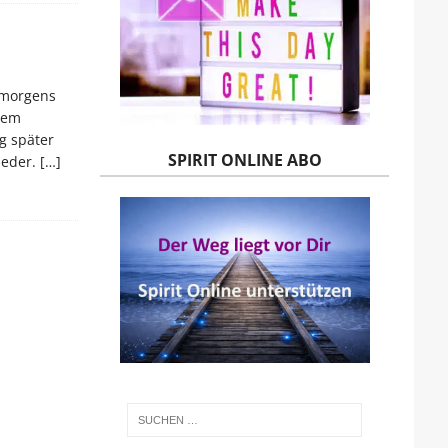
 morgens
nem
g später
SPIRIT ONLINE ABO
ieder.
[…]