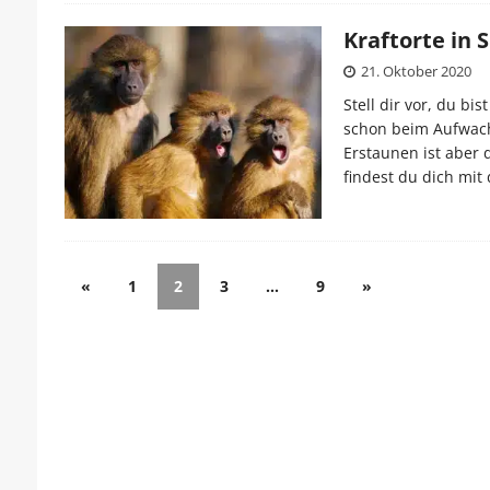
Kraftorte in 
21. Oktober 2020
Stell dir vor, du b
schon beim Aufwach
Erstaunen ist aber 
findest du dich mit
«
1
2
3
…
9
»