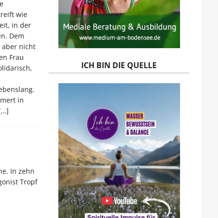
e
reift wie
it, in der
len. Dem
 aber nicht
en Frau
ICH BIN DIE QUELLE
lidarisch,
lebenslang.
mmert in
[…]
e. In zehn
gonist Tropf