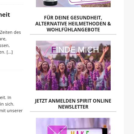
heit
FÜR DEINE GESUNDHEIT,
ALTERNATIVE HEILMETHODEN &
WOHLFÜHLANGEBOTE
 Zeiten des
are,
assen,
nen.
[…]
it. In
JETZT ANMELDEN SPIRIT ONLINE
n sich.
NEWSLETTER
mit unserer