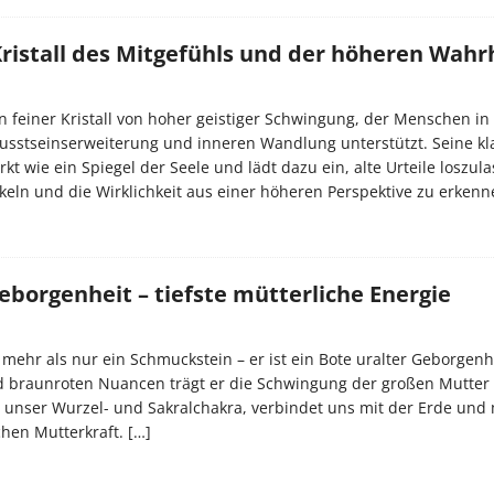
Kristall des Mitgefühls und der höheren Wahr
ein feiner Kristall von hoher geistiger Schwingung, der Menschen in
sstseinserweiterung und inneren Wandlung unterstützt. Seine kl
irkt wie ein Spiegel der Seele und lädt dazu ein, alte Urteile loszul
keln und die Wirklichkeit aus einer höheren Perspektive zu erken
eborgenheit – tiefste mütterliche Energie
 mehr als nur ein Schmuckstein – er ist ein Bote uralter Geborgenhe
d braunroten Nuancen trägt er die Schwingung der großen Mutter i
t unser Wurzel- und Sakralchakra, verbindet uns mit der Erde und 
chen Mutterkraft.
[…]