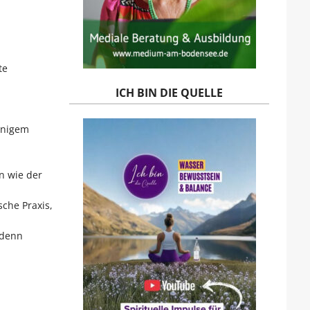
te
ICH BIN DIE QUELLE
inigem
n wie der
che Praxis,
 denn