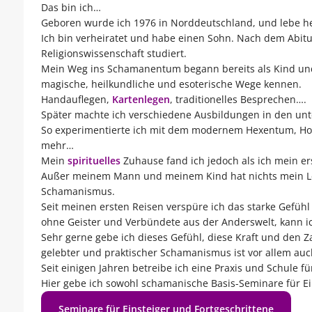
Das bin ich…
Geboren wurde ich 1976 in Norddeutschland, und lebe he
Ich bin verheiratet und habe einen Sohn. Nach dem Abit
Religionswissenschaft studiert.
Mein Weg ins Schamanentum begann bereits als Kind und J
magische, heilkundliche und esoterische Wege kennen.
Handauflegen,
Kartenlegen
, traditionelles Besprechen….
Später machte ich verschiedene Ausbildungen in den unt
So experimentierte ich mit dem modernem Hexentum, Hoo
mehr…
Mein
spirituelles
Zuhause fand ich jedoch als ich mein er
Außer meinem Mann und meinem Kind hat nichts mein Le
Schamanismus.
Seit meinen ersten Reisen verspüre ich das starke Gefüh
ohne Geister und Verbündete aus der Anderswelt, kann ic
Sehr gerne gebe ich dieses Gefühl, diese Kraft und den 
gelebter und praktischer Schamanismus ist vor allem auch
Seit einigen Jahren betreibe ich eine Praxis und Schule 
Hier gebe ich sowohl schamanische Basis-Seminare für Ein
Seminare für Einsteiger und Fortgeschrittene