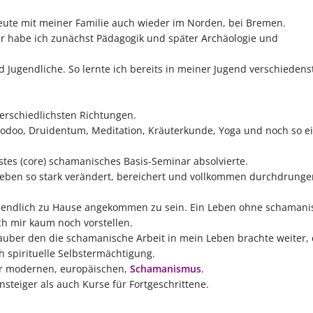
ute mit meiner Familie auch wieder im Norden, bei Bremen.
ur habe ich zunächst Pädagogik und später Archäologie und
ugendliche. So lernte ich bereits in meiner Jugend verschiedens
erschiedlichsten Richtungen.
doo, Druidentum, Meditation, Kräuterkunde, Yoga und noch so e
stes (core) schamanisches Basis-Seminar absolvierte.
ben so stark verändert, bereichert und vollkommen durchdrunge
l endlich zu Hause angekommen zu sein. Ein Leben ohne schamanis
h mir kaum noch vorstellen.
Zauber den die schamanische Arbeit in mein Leben brachte weiter,
 spirituelle Selbstermächtigung.
für modernen, europäischen,
Schamanismus
.
steiger als auch Kurse für Fortgeschrittene.