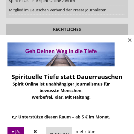
Spirit PLUS – Für Spirit Online zahl ich
Mitglied im Deutschen Verband der Presse Journalisten
RECHTLICHES
×
Rechtliche Hinweise
Datenschutzerklärung
Impressum
AGB
Spirituelle Tiefe statt Dauerrauschen
Lizenzen
Spirit Online ist unabhängiger Journalismus für
bewusste Menschen.
Werbefrei. Klar. Mit Haltung.
SOZIALE MEDIEN
Facebook
👉
Unterstütze diesen Raum – ab 5 € im Monat.
YouTube
LinkedIn
♥ JA,
✖
mehr über