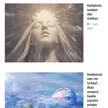
Kollektiv
seelen
der
Völker
1. Juni
2022
Seelenrei
sen im
Schlaf –
Was
unsere
Seele
nachts
erlebt